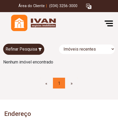
Área do Cliente
|
(034) 3256-3000
Refinar Pesquisa
Nenhum imóvel encontrado
«
1
»
Endereço