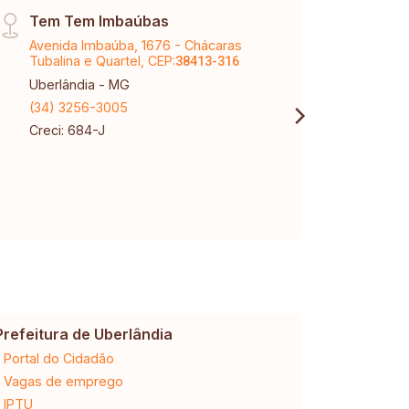
Tem Tem Imbaúbas
Vinh
Avenida Imbaúba, 1676 - Chácaras
Aveni
Tubalina e Quartel, CEP:
Karaí
38413-316
Uberlândia - MG
Uberl
(34) 3256-3005
(34) 
Creci: 684-J
Creci
CNPJ:
Prefeitura de Uberlândia
Cemig
Portal do Cidadão
2ª via da 
Vagas de emprego
Ligação n
IPTU
Desligam