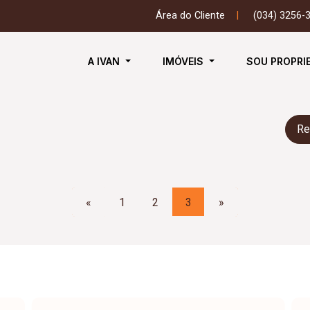
Área do Cliente
|
(034) 3256-
A IVAN
IMÓVEIS
SOU PROPRI
Re
«
1
2
3
»