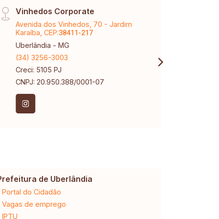
Vinhedos Corporate
Sant
Avenida dos Vinhedos, 70 - Jardim
Aveni
Karaíba, CEP:
Santa
38411-217
Uberlândia - MG
Uberl
(34) 3256-3003
(34) 
Creci: 5105 PJ
Creci
CNPJ: 20.950.388/0001-07
Prefeitura de Uberlândia
Cemig
Portal do Cidadão
2ª via da 
Vagas de emprego
Ligação n
IPTU
Desligam