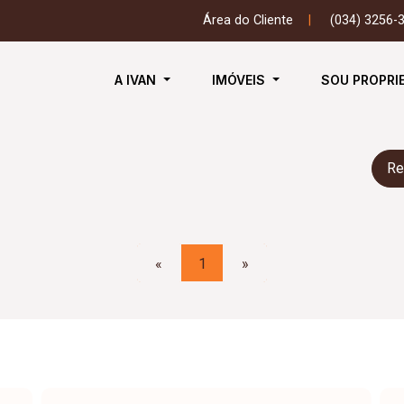
Área do Cliente
|
(034) 3256-
A IVAN
IMÓVEIS
SOU PROPRI
Re
«
1
»