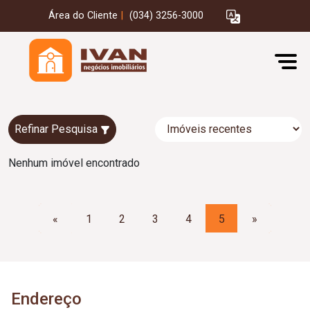
Área do Cliente
|
(034) 3256-3000
Refinar Pesquisa
Nenhum imóvel encontrado
«
1
2
3
4
5
»
Endereço