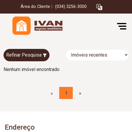
Área do Cliente
|
(034) 3256-3000
Refinar Pesquisa
Nenhum imóvel encontrado
«
1
»
Endereço