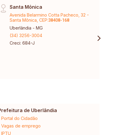
Santa Mônica
Vinh
Avenida Belarmino Cotta Pacheco, 32 -
Aveni
Santa Mônica, CEP:
Karaí
38408-168
Uberlândia - MG
Uberl
(34) 3256-3004
(34) 
Creci: 684-J
Creci
CNPJ:
Prefeitura de Uberlândia
Cemig
Portal do Cidadão
2ª via da 
Vagas de emprego
Ligação n
IPTU
Desligam