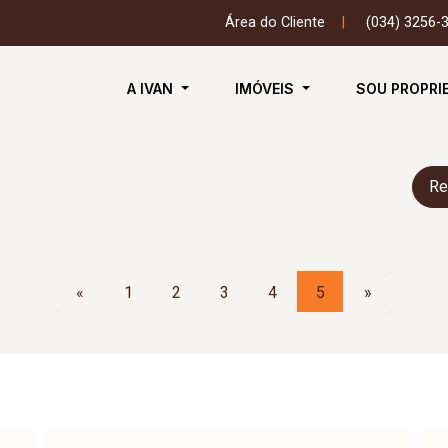
Área do Cliente
|
(034) 3256-
A IVAN
IMÓVEIS
SOU PROPRI
Re
«
1
2
3
4
5
»