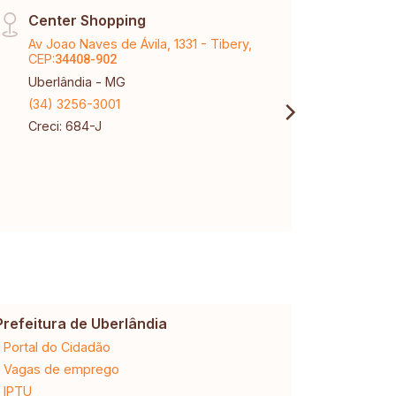
Center Shopping
Raul
Av Joao Naves de Ávila, 1331 - Tibery,
Aveni
CEP:
Marti
34408-902
Uberlândia - MG
Uberl
(34) 3256-3001
(34) 
Creci: 684-J
Creci
Prefeitura de Uberlândia
Cemig
Portal do Cidadão
2ª via da 
Vagas de emprego
Ligação n
IPTU
Desligam