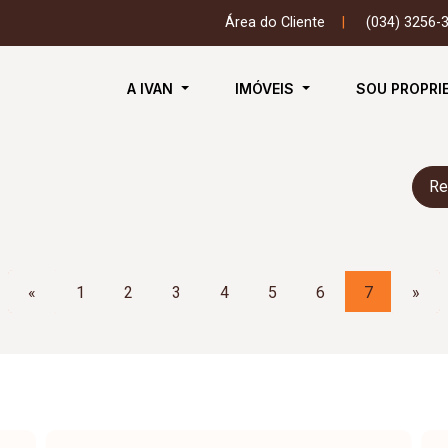
Área do Cliente
|
(034) 3256-
A IVAN
IMÓVEIS
SOU PROPRI
Re
«
1
2
3
4
5
6
7
»