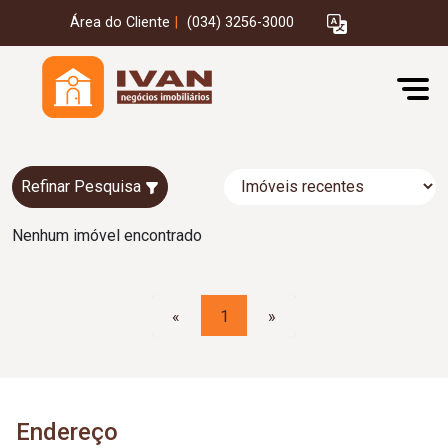
Área do Cliente
|
(034) 3256-3000
Refinar Pesquisa
Nenhum imóvel encontrado
«
1
»
Endereço