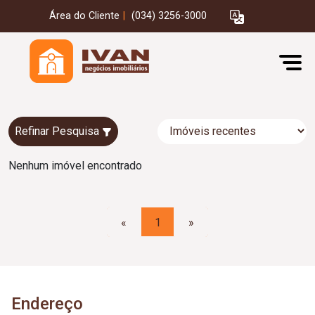
Área do Cliente
|
(034) 3256-3000
Refinar Pesquisa
Nenhum imóvel encontrado
«
1
»
Endereço