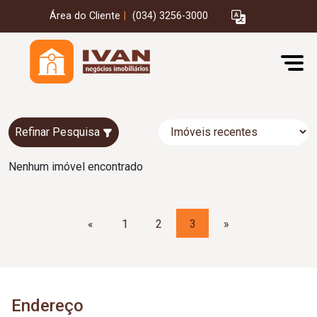
Área do Cliente
|
(034) 3256-3000
Refinar Pesquisa
Nenhum imóvel encontrado
«
1
2
3
»
Endereço