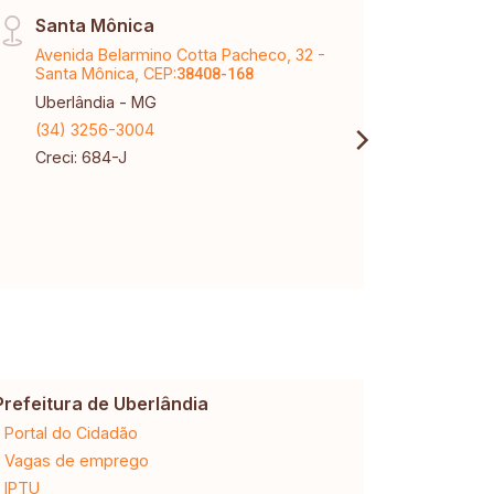
Santa Mônica
Arag
Avenida Belarmino Cotta Pacheco, 32 -
Aveni
Santa Mônica, CEP:
CEP:
38408-168
3
Uberlândia - MG
Aragu
(34) 3256-3004
(34) 
Creci: 684-J
Creci
Prefeitura de Uberlândia
Cemig
Portal do Cidadão
2ª via da 
Vagas de emprego
Ligação n
IPTU
Desligam