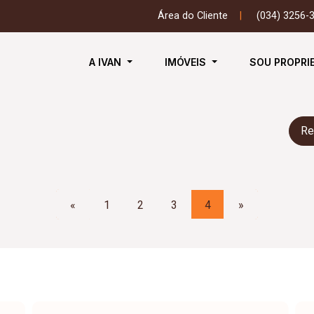
Área do Cliente
|
(034) 3256-
A IVAN
IMÓVEIS
SOU PROPRI
Re
«
1
2
3
4
»