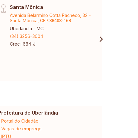
Santa Mônica
Matr
Avenida Belarmino Cotta Pacheco, 32 -
Rua A
Santa Mônica, CEP:
CEP:
38408-168
3
Uberlândia - MG
Uberl
(34) 3256-3004
(34) 
Creci: 684-J
Creci
CNPJ:
Prefeitura de Uberlândia
Cemig
Portal do Cidadão
2ª via da 
Vagas de emprego
Ligação n
IPTU
Desligam