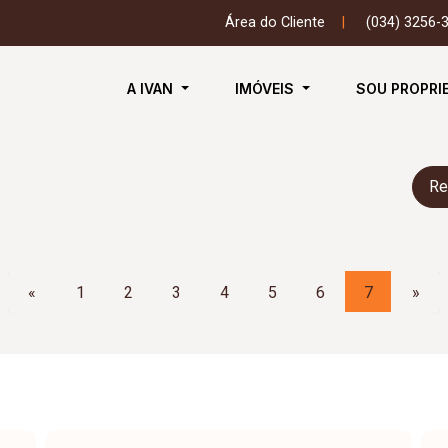
Área do Cliente
|
(034) 3256-
A IVAN
IMÓVEIS
SOU PROPRI
Re
«
1
2
3
4
5
6
7
»