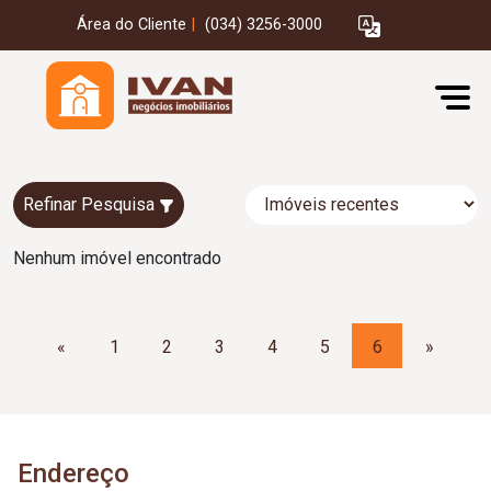
Área do Cliente
|
(034) 3256-3000
Refinar Pesquisa
Nenhum imóvel encontrado
«
1
2
3
4
5
6
»
Endereço