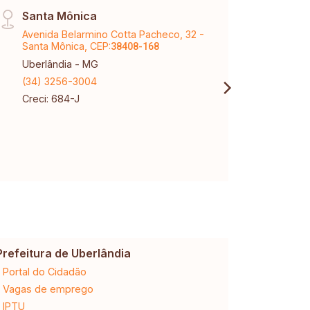
Santa Mônica
Matr
Avenida Belarmino Cotta Pacheco, 32 -
Rua A
Santa Mônica, CEP:
CEP:
38408-168
3
Uberlândia - MG
Uberl
(34) 3256-3004
(34) 
Creci: 684-J
Creci
CNPJ:
Prefeitura de Uberlândia
Cemig
Portal do Cidadão
2ª via da 
Vagas de emprego
Ligação n
IPTU
Desligam