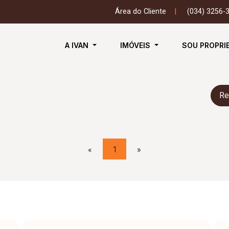
Área do Cliente
|
(034) 3256-
A IVAN
IMÓVEIS
SOU PROPRI
Re
«
1
»