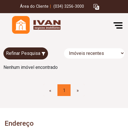
Área do Cliente
|
(034) 3256-3000
Refinar Pesquisa
Nenhum imóvel encontrado
«
1
»
Endereço