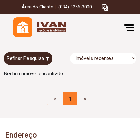
Área do Cliente
|
(034) 3256-3000
Refinar Pesquisa
Nenhum imóvel encontrado
«
1
»
Endereço