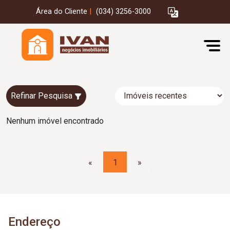
Área do Cliente
|
(034) 3256-3000
Refinar Pesquisa
Nenhum imóvel encontrado
«
1
»
Endereço