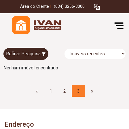
Área do Cliente
|
(034) 3256-3000
Refinar Pesquisa
Nenhum imóvel encontrado
«
1
2
3
»
Endereço