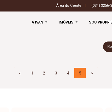
Área do Cliente
|
(034) 3256-
A IVAN
IMÓVEIS
SOU PROPRI
Re
«
1
2
3
4
5
»