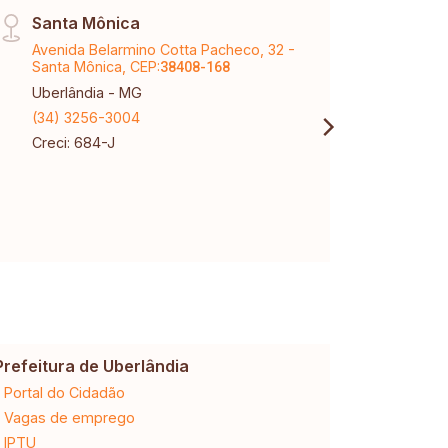
Santa Mônica
Páti
Avenida Belarmino Cotta Pacheco, 32 -
Aveni
Santa Mônica, CEP:
Karaí
38408-168
Uberlândia - MG
Uberl
(34) 3256-3004
(34) 
Creci: 684-J
Creci
Prefeitura de Uberlândia
Cemig
Portal do Cidadão
2ª via da 
Vagas de emprego
Ligação n
IPTU
Desligam