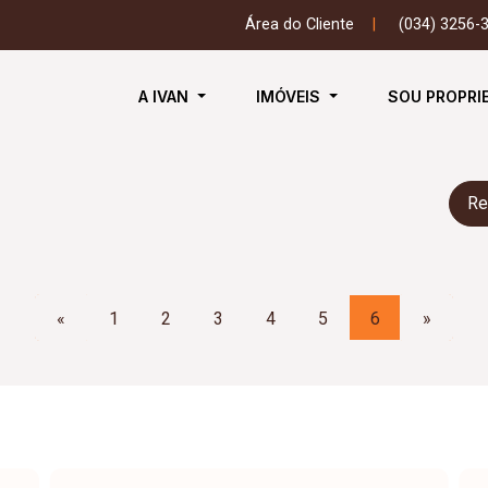
Área do Cliente
|
(034) 3256-
A IVAN
IMÓVEIS
SOU PROPRI
Re
«
1
2
3
4
5
6
»