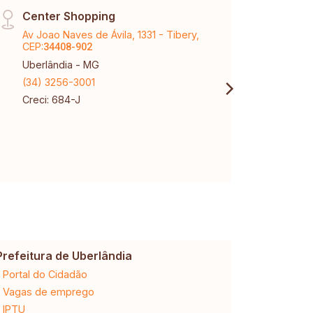
Center Shopping
Sant
Av Joao Naves de Ávila, 1331 - Tibery,
Aveni
CEP:
Santa
34408-902
Uberlândia - MG
Uberl
(34) 3256-3001
(34) 
Creci: 684-J
Creci
Prefeitura de Uberlândia
Cemig
Portal do Cidadão
2ª via da 
Vagas de emprego
Ligação n
IPTU
Desligam