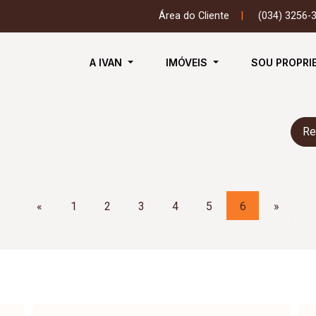
Área do Cliente
|
(034) 3256-
A IVAN
IMÓVEIS
SOU PROPRI
Re
«
1
2
3
4
5
6
»