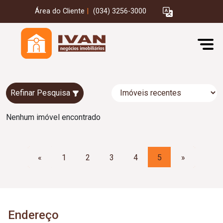
Área do Cliente
|
(034) 3256-3000
Refinar Pesquisa
Nenhum imóvel encontrado
«
1
2
3
4
5
»
Endereço