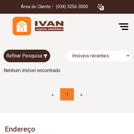
Área do Cliente
|
(034) 3256-3000
Refinar Pesquisa
Nenhum imóvel encontrado
«
1
»
Endereço