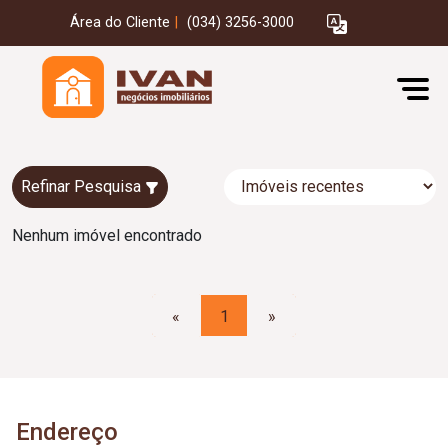
Área do Cliente
|
(034) 3256-3000
Refinar Pesquisa
Nenhum imóvel encontrado
«
1
»
Endereço