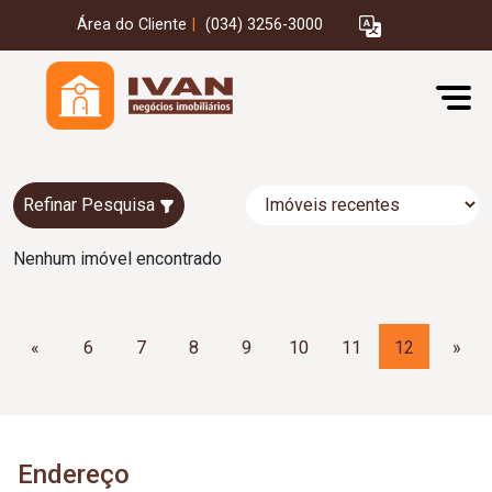
Área do Cliente
|
(034) 3256-3000
Refinar Pesquisa
Nenhum imóvel encontrado
«
6
7
8
9
10
11
12
»
Endereço