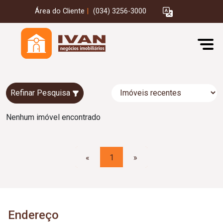
Área do Cliente
|
(034) 3256-3000
Refinar Pesquisa
Nenhum imóvel encontrado
«
1
»
Endereço