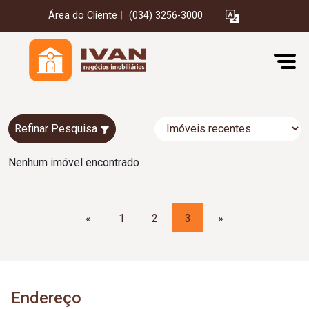
Área do Cliente
|
(034) 3256-3000
Refinar Pesquisa
Nenhum imóvel encontrado
«
1
2
3
»
Endereço