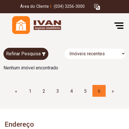
Área do Cliente
|
(034) 3256-3000
Refinar Pesquisa
Nenhum imóvel encontrado
«
1
2
3
4
5
6
»
Endereço