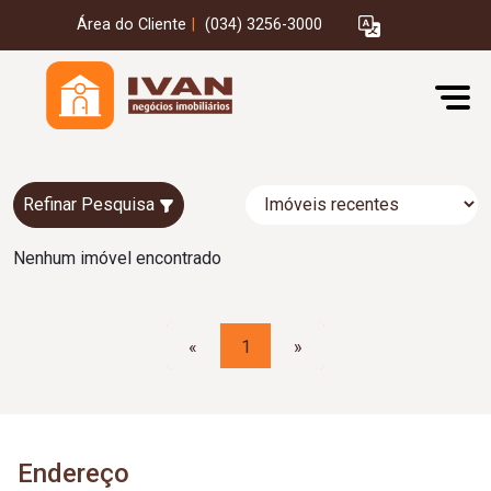
Área do Cliente
|
(034) 3256-3000
Refinar Pesquisa
Nenhum imóvel encontrado
«
1
»
Endereço