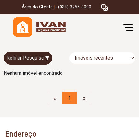
Área do Cliente
|
(034) 3256-3000
Refinar Pesquisa
Nenhum imóvel encontrado
«
1
»
Endereço