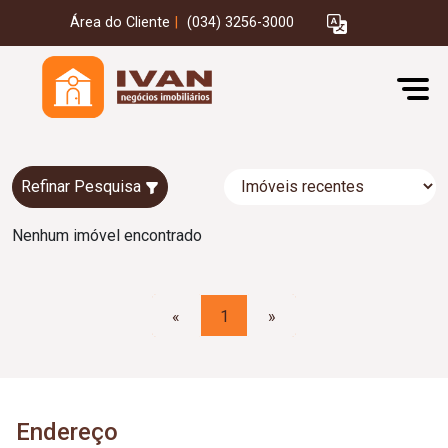
Área do Cliente
|
(034) 3256-3000
Refinar Pesquisa
Nenhum imóvel encontrado
«
1
»
Endereço