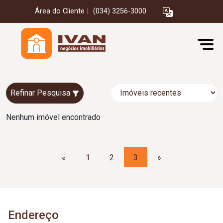
Área do Cliente
|
(034) 3256-3000
Refinar Pesquisa
Nenhum imóvel encontrado
«
1
2
3
»
Endereço