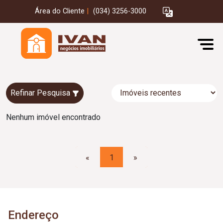
Área do Cliente
|
(034) 3256-3000
Refinar Pesquisa
Nenhum imóvel encontrado
«
1
»
Endereço