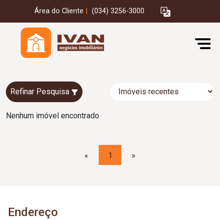
Área do Cliente
|
(034) 3256-3000
Refinar Pesquisa
Nenhum imóvel encontrado
«
1
»
Endereço