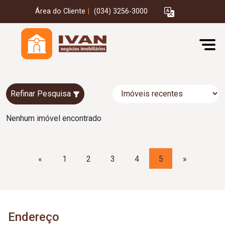
Área do Cliente
|
(034) 3256-3000
Refinar Pesquisa
Nenhum imóvel encontrado
«
1
2
3
4
5
»
Endereço