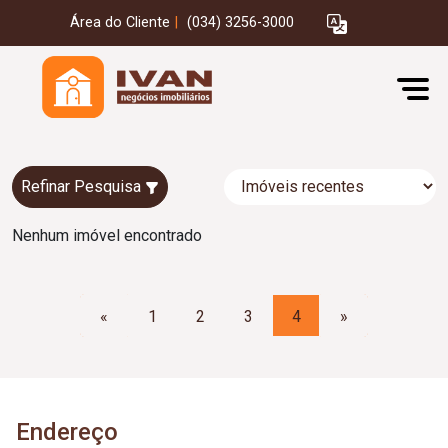
Área do Cliente
|
(034) 3256-3000
Refinar Pesquisa
Nenhum imóvel encontrado
«
1
2
3
4
»
Endereço