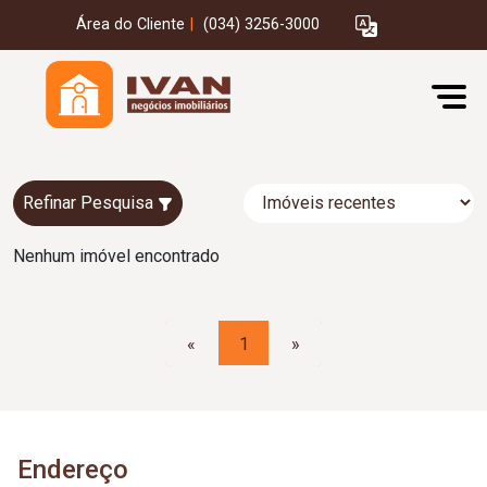
Área do Cliente
|
(034) 3256-3000
Refinar Pesquisa
Nenhum imóvel encontrado
«
1
»
Endereço