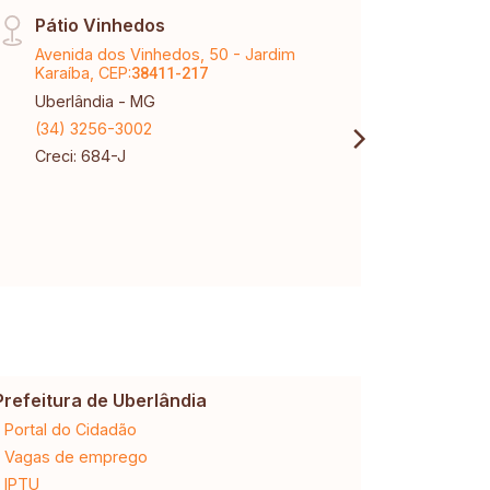
Pátio Vinhedos
Raul
Avenida dos Vinhedos, 50 - Jardim
Aveni
Karaíba, CEP:
Marti
38411-217
Uberlândia - MG
Uberl
(34) 3256-3002
(34) 
Creci: 684-J
Creci
Prefeitura de Uberlândia
Cemig
Portal do Cidadão
2ª via da 
Vagas de emprego
Ligação n
IPTU
Desligam