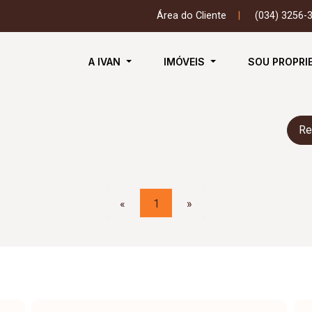
Área do Cliente
|
(034) 3256-
A IVAN
IMÓVEIS
SOU PROPRI
Re
«
1
»