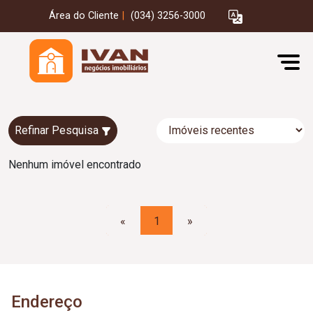
Área do Cliente
|
(034) 3256-3000
Refinar Pesquisa
Nenhum imóvel encontrado
«
1
»
Endereço