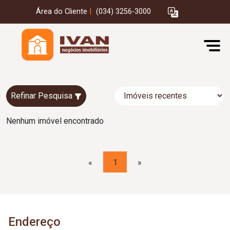
Área do Cliente
|
(034) 3256-3000
Refinar Pesquisa
Nenhum imóvel encontrado
«
1
»
Endereço