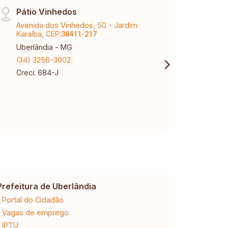
Pátio Vinhedos
Raul
Avenida dos Vinhedos, 50 - Jardim
Aveni
Karaíba, CEP:
Marti
38411-217
Uberlândia - MG
Uberl
(34) 3256-3002
(34) 
Creci: 684-J
Creci
Prefeitura de Uberlândia
Cemig
Portal do Cidadão
2ª via da 
Vagas de emprego
Ligação n
IPTU
Desligam