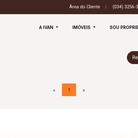
Área do Cliente
|
(034) 3256-
A IVAN
IMÓVEIS
SOU PROPRI
Re
«
1
»