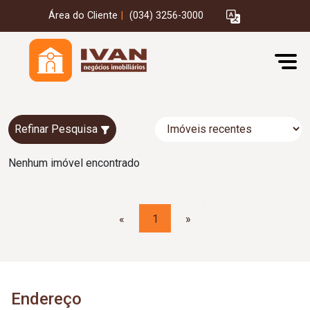
Área do Cliente
|
(034) 3256-3000
Refinar Pesquisa
Nenhum imóvel encontrado
«
1
»
Endereço