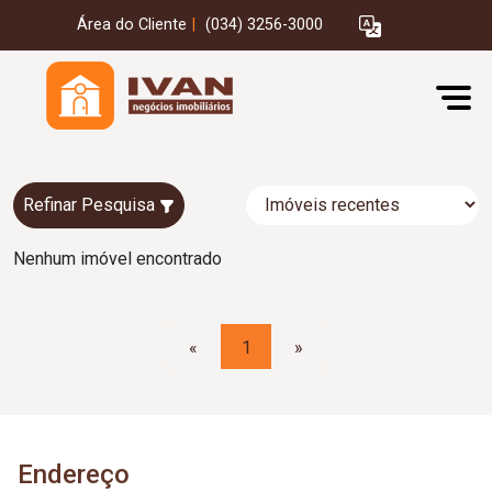
Área do Cliente
|
(034) 3256-3000
Refinar Pesquisa
Nenhum imóvel encontrado
«
1
»
Endereço