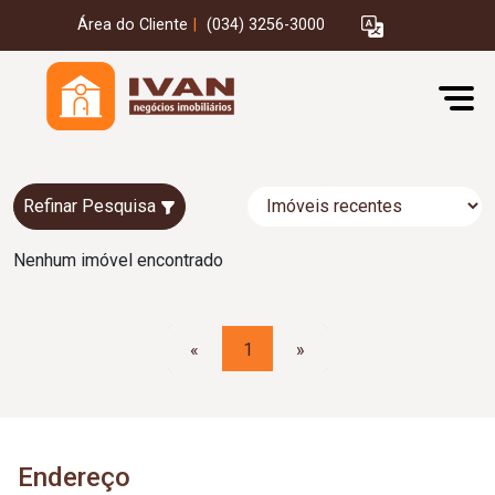
Área do Cliente
|
(034) 3256-3000
Refinar Pesquisa
Nenhum imóvel encontrado
«
1
»
Endereço