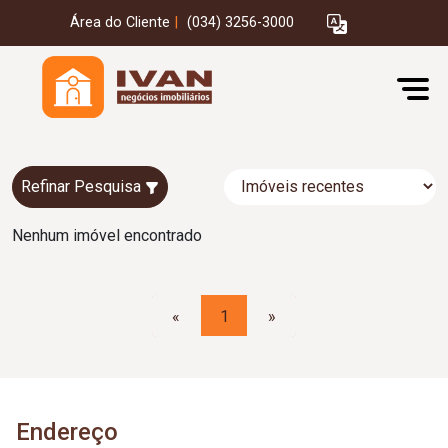
Área do Cliente
|
(034) 3256-3000
Refinar Pesquisa
Nenhum imóvel encontrado
«
1
»
Endereço