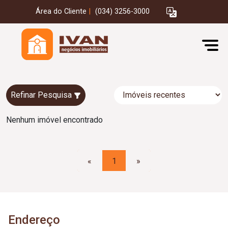
Área do Cliente
|
(034) 3256-3000
Refinar Pesquisa
Nenhum imóvel encontrado
«
1
»
Endereço