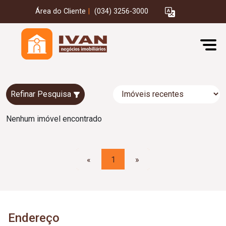
Área do Cliente
|
(034) 3256-3000
Refinar Pesquisa
Nenhum imóvel encontrado
«
1
»
Endereço