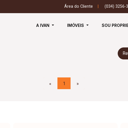
Área do Cliente
|
(034) 3256-
A IVAN
IMÓVEIS
SOU PROPRI
Re
«
1
»