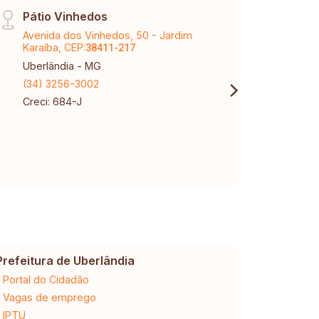
Pátio Vinhedos
Sant
Avenida dos Vinhedos, 50 - Jardim
Aveni
Karaíba, CEP:
Santa
38411-217
Uberlândia - MG
Uberl
(34) 3256-3002
(34) 
Creci: 684-J
Creci
Prefeitura de Uberlândia
Cemig
Portal do Cidadão
2ª via da 
Vagas de emprego
Ligação n
IPTU
Desligam