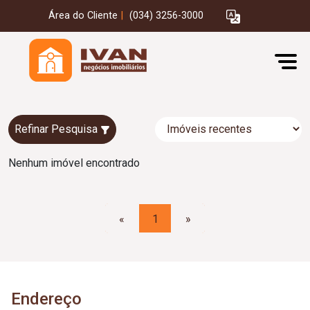
Área do Cliente
|
(034) 3256-3000
Refinar Pesquisa
Nenhum imóvel encontrado
«
1
»
Endereço