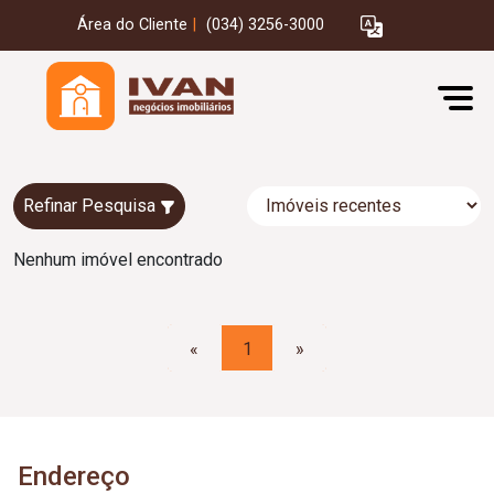
Área do Cliente
|
(034) 3256-3000
Refinar Pesquisa
Nenhum imóvel encontrado
«
1
»
Endereço